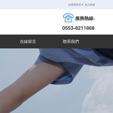
設置爲首頁
≡
加入收藏
服務熱線:
0553-8211868
在線留言
聯系我們