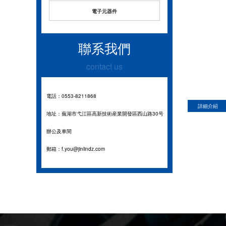
電子元器件
聯系我們
contact us
電話：0553-8211868
詳細介紹
地址：蕪湖市弋江區高新技術産業開發區西山路30号
辦公及車間
郵箱：f.you@jinlindz.com